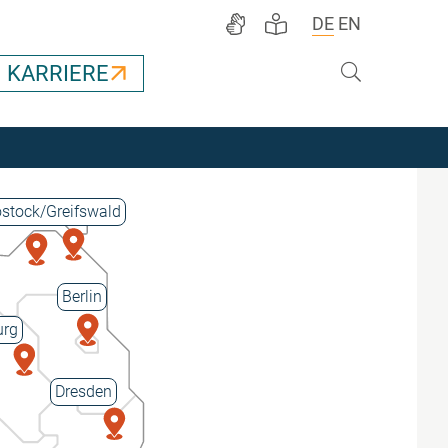
DE
EN
Suche
KARRIERE
stock/Greifswald
Berlin
rg
Dresden