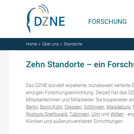
Zum Inhalt springen
FORSCHUNG
Home
Über uns
Standorte
Zehn Standorte – ein Forsc
Das DZNE bündelt exzellente, bundesweit verteilte E
einzigen Forschungseinrichtung. Derzeit hat das D
Mitarbeiterinnen und Mitarbeiter. Sie kooperieren a
Berlin
,
Bonn/Köln
,
Dresden
,
Göttingen
,
Magdeburg
,
Rostock/Greifswald
,
Tübingen
,
Ulm
und
Witten
- en
Kliniken und außeruniversitären Einrichtungen.