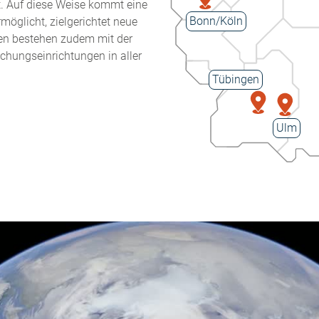
rt. Auf diese Weise kommt eine
Bonn/Köln
öglicht, zielgerichtet neue
en bestehen zudem mit der
schungseinrichtungen in aller
Tübingen
Ulm