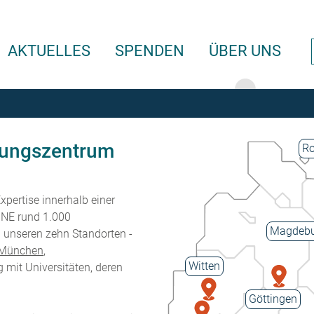
AKTUELLES
SPENDEN
ÜBER UNS
hungszentrum
Ro
xpertise innerhalb einer
ZNE rund 1.000
Magdebu
n unseren zehn Standorten -
München
,
Witten
g mit Universitäten, deren
Göttingen