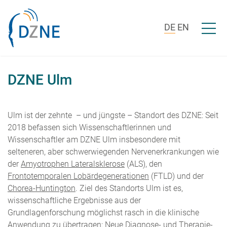
Zum Inhalt springen
Menü ö
DE
EN
DZNE Ulm
Ulm ist der zehnte – und jüngste – Standort des DZNE: Seit
2018 befassen sich Wissenschaftlerinnen und
Wissenschaftler am DZNE Ulm insbesondere mit
selteneren, aber schwerwiegenden Nervenerkrankungen wie
der
Amyotrophen Lateralsklerose
(ALS), den
Frontotemporalen Lobärdegenerationen
(FTLD) und der
Chorea-Huntington
. Ziel des Standorts Ulm ist es,
wissenschaftliche Ergebnisse aus der
Grundlagenforschung möglichst rasch in die klinische
Anwendung zu übertragen: Neue Diagnose- und Therapie-