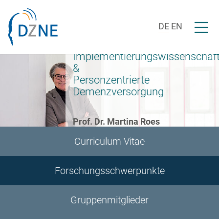
Zur Bereichsnavigation springen
Zum Inhalt springen
Menü ö
DE
EN
Implementierungswissenschaf
&
Personzentrierte
Demenzversorgung
Prof. Dr. Martina Roes
Curriculum Vitae
Forschungsschwerpunkte
Gruppenmitglieder