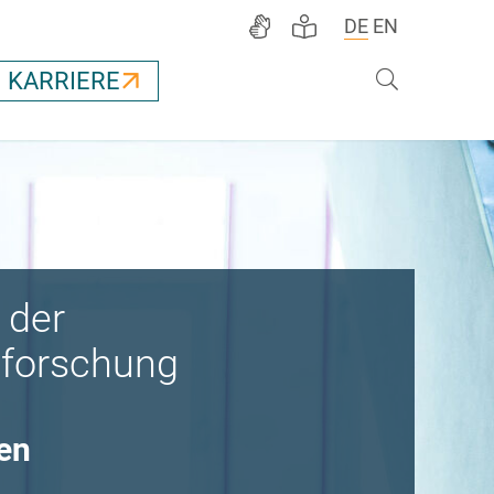
DE
EN
Suche
KARRIERE
 der
forschung
en