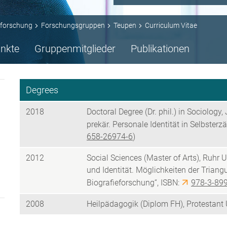
forschung
Forschungsgruppen
Teupen
Curriculum Vitae
nkte
Gruppenmitglieder
Publikationen
Degrees
2018
Doctoral Degree (Dr. phil.) in Sociology
prekär. Personale Identität in Selbster
658-26974-6
)
2012
Social Sciences (Master of Arts), Ruhr
und Identität. Möglichkeiten der Trian
Biografieforschung“, ISBN:
978-3-89
2008
Heilpädagogik (Diplom FH), Protestant 