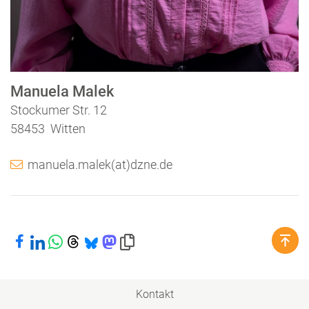
Manuela Malek
Stockumer Str. 12
58453 Witten
manuela.malek(at)dzne.de
Bei Facebook teilen
Bei LinkedIn teilen
Bei WhatsApp teilen
Bei Threads teilen
Bei Bluesky teilen
Bei Mastodon teilen
Link in die Zwischenablage kopieren
Kontakt