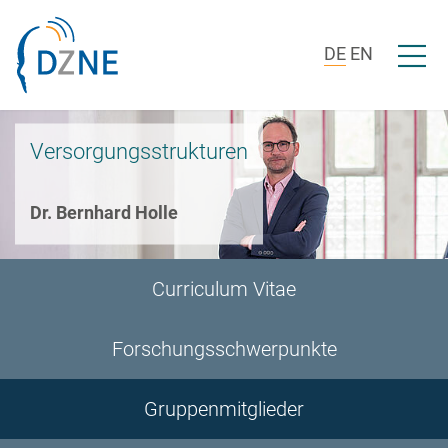
Zur Bereichsnavigation springen
Zum Inhalt springen
Menü ö
DE
EN
Versorgungsstrukturen
Dr. Bernhard Holle
Curriculum Vitae
Forschungsschwerpunkte
Gruppenmitglieder