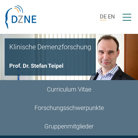
Zur Bereichsnavigation springen
Zum Inhalt springen
Menü ö
DE
EN
Klinische Demenzforschung
Prof. Dr. Stefan Teipel
Curriculum Vitae
Forschungsschwerpunkte
Gruppenmitglieder