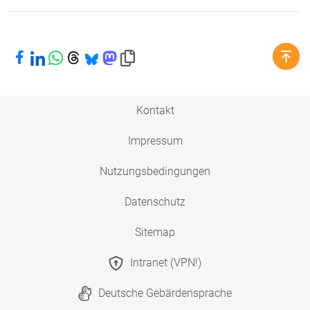
Bei Facebook teilen
Bei LinkedIn teilen
Bei WhatsApp teilen
Bei Threads teilen
Bei Bluesky teilen
Bei Mastodon teilen
Link in die Zwischenablage kopieren
Kontakt
Impressum
Nutzungsbedingungen
Datenschutz
Sitemap
Intranet (VPN!)
Deutsche Gebärdensprache