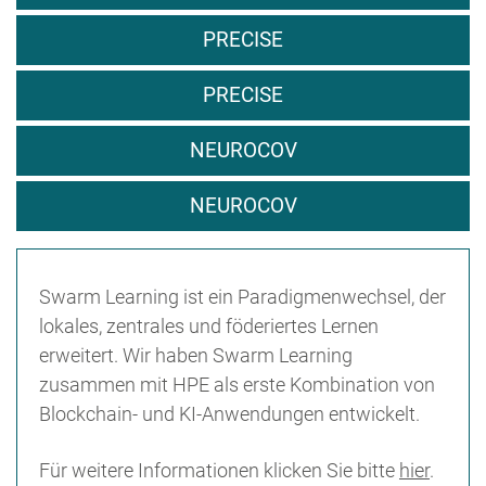
PRECISE
PRECISE
NEUROCOV
NEUROCOV
Swarm Learning ist ein Paradigmenwechsel, der
lokales, zentrales und föderiertes Lernen
erweitert. Wir haben Swarm Learning
zusammen mit HPE als erste Kombination von
Blockchain- und KI-Anwendungen entwickelt.
Für weitere Informationen klicken Sie bitte
hier
.