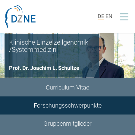
Zur Bereichsnavigation springen
Zum Inhalt springen
Menü ö
DE
EN
Klinische Einzelzellgenomik
/Systemmedizin
Prof. Dr. Joachim L. Schultze
Curriculum Vitae
Forschungsschwerpunkte
Gruppenmitglieder