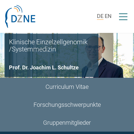
Zur Bereichsnavigation springen
Zum Inhalt springen
Menü ö
DE
EN
Klinische Einzelzellgenomik
/Systemmedizin
Prof. Dr. Joachim L. Schultze
Curriculum Vitae
Forschungsschwerpunkte
Gruppenmitglieder