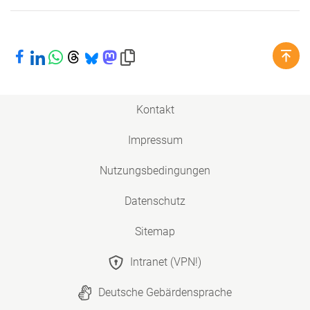
Bei Facebook teilen
Bei LinkedIn teilen
Bei WhatsApp teilen
Bei Threads teilen
Bei Bluesky teilen
Bei Mastodon teilen
Link in die Zwischenablage kopieren
Kontakt
Impressum
Nutzungsbedingungen
Datenschutz
Sitemap
Intranet (VPN!)
Deutsche Gebärdensprache