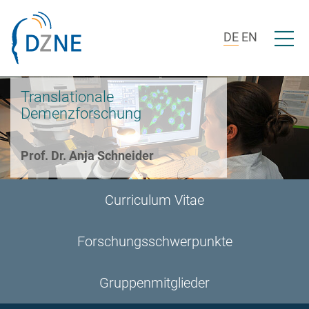
Zur Bereichsnavigation springen
Zum Inhalt springen
Menü ö
DE
EN
Translationale
Demenzforschung
Prof. Dr. Anja Schneider
Curriculum Vitae
Forschungsschwerpunkte
Gruppenmitglieder