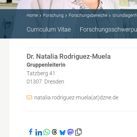
Home
Forschung
Forschungsbereiche
Grundlagenf
Curriculum Vitae
Forschungsschwerpu
Dr. Natalia Rodriguez-Muela
Gruppenleiterin
Tatzberg 41
01307 Dresden
natalia.rodriguez-muela(at)dzne.de
Bei Facebook teilen
Bei LinkedIn teilen
Bei WhatsApp teilen
Bei Threads teilen
Bei Bluesky teilen
Bei Mastodon teilen
Link in die Zwischenablage kopiere