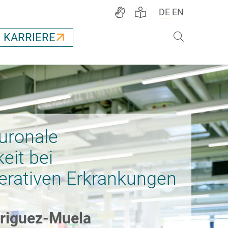
DE
EN
Suche
KARRIERE
uronale
eit bei
rativen Erkrankungen
driguez-Muela