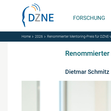
Zum Inhalt springen
FORSCHUNG
Home
2026
Renommierter Mentoring-Preis für DZNE-
Renommierter 
Dietmar Schmitz 