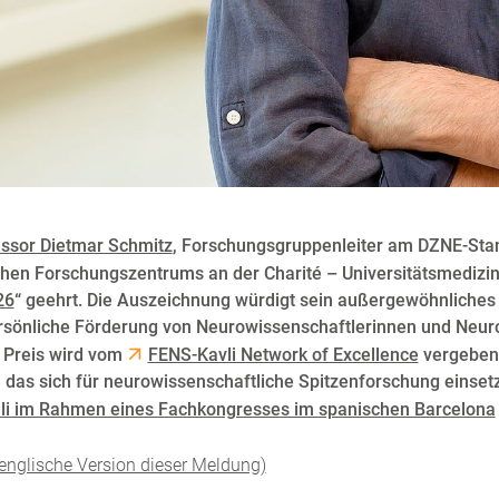
ssor Dietmar Schmitz
, Forschungsgruppenleiter am DZNE-Stand
hen Forschungszentrums an der Charité – Universitätsmedizin 
26
“ geehrt. Die Auszeichnung würdigt sein außergewöhnliches
rsönliche Förderung von Neurowissenschaftlerinnen und Neur
r Preis wird vom
FENS-Kavli Network of Excellence
vergeben 
das sich für neurowissenschaftliche Spitzenforschung einsetzt
li im Rahmen eines Fachkongresses im spanischen Barcelona
englische Version dieser Meldung)