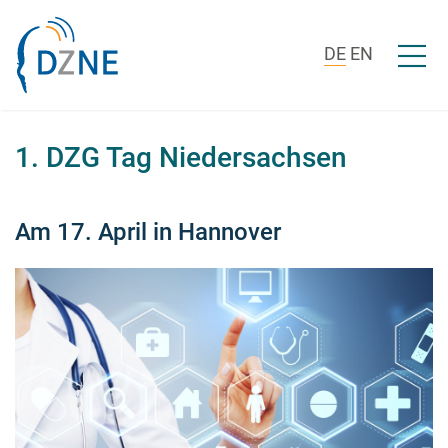
Zum Inhalt springen
Menü ö
DE
EN
1. DZG Tag Niedersachsen
Am 17. April in Hannover