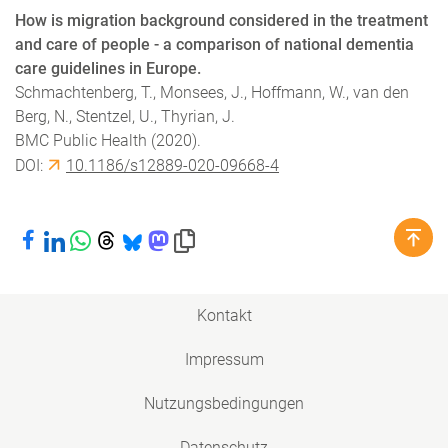
How is migration background considered in the treatment
and care of people - a comparison of national dementia
care guidelines in Europe.
Schmachtenberg, T., Monsees, J., Hoffmann, W., van den
Berg, N., Stentzel, U., Thyrian, J.
BMC Public Health (2020).
DOI:
10.1186/s12889-020-09668-4
Bei Facebook teilen
Bei LinkedIn teilen
Bei WhatsApp teilen
Bei Threads teilen
Bei Bluesky teilen
Bei Mastodon teilen
Link in die Zwischenablage kopieren
Kontakt
Impressum
Nutzungsbedingungen
Datenschutz