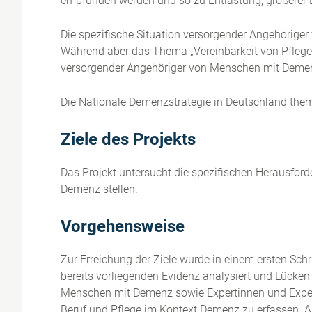
empfunden werden und so zu Entlastung, größerer Le
Die spezifische Situation versorgender Angehöriger
Während aber das Thema „Vereinbarkeit von Pflege u
versorgender Angehöriger von Menschen mit Demen
Die Nationale Demenzstrategie in Deutschland thema
Ziele des Projekts
Das Projekt untersucht die spezifischen Herausfor
Demenz stellen.
Vorgehensweise
Zur Erreichung der Ziele wurde in einem ersten Schr
bereits vorliegenden Evidenz analysiert und Lücken 
Menschen mit Demenz sowie Expertinnen und Expert
Beruf und Pflege im Kontext Demenz zu erfassen.