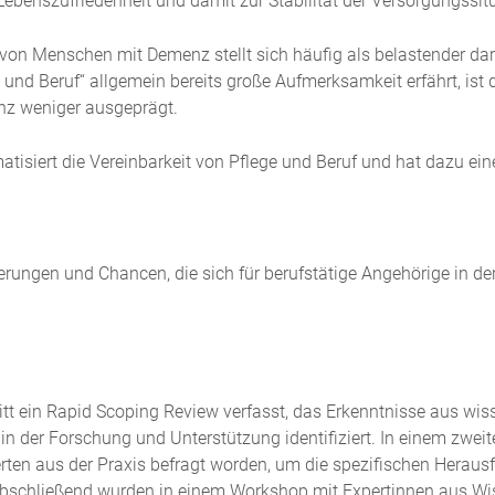
benszufriedenheit und damit zur Stabilität der Versorgungssitu
 von Menschen mit Demenz stellt sich häufig als belastender dar 
nd Beruf“ allgemein bereits große Aufmerksamkeit erfährt, ist 
z weniger ausgeprägt.
tisiert die Vereinbarkeit von Pflege und Beruf und hat dazu ein
derungen und Chancen, die sich für berufstätige Angehörige in 
itt ein Rapid Scoping Review verfasst, das Erkenntnisse aus wisse
in der Forschung und Unterstützung identifiziert. In einem zweit
en aus der Praxis befragt worden, um die spezifischen Heraus
 Abschließend wurden in einem Workshop mit Expertinnen aus 