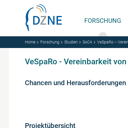
Zum Inhalt springen
FORSCHUNG
Home
Forschung
Studien
SoCA
VeSpaRo – Verein
VeSpaRo - Vereinbarkeit vo
Chancen und Herausforderungen im
Projektübersicht