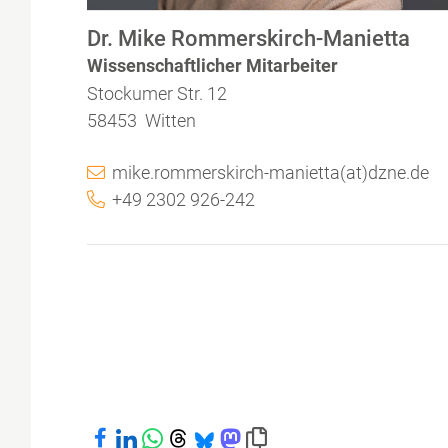
Dr. Mike Rommerskirch-Manietta
Wissenschaftlicher Mitarbeiter
Stockumer Str. 12
58453 Witten
mike.rommerskirch-manietta(at)dzne.de
+49 2302 926-242
Bei Facebook teilen
Bei LinkedIn teilen
Bei WhatsApp teilen
Bei Threads teilen
Bei Bluesky teilen
Bei Mastodon teilen
Link in die Zwischenablage kopiere