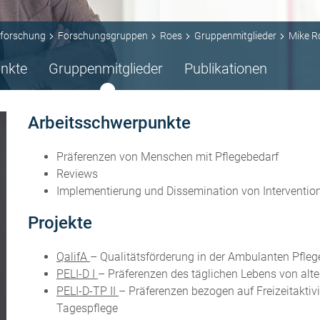
forschung
Forschungsgruppen
Roes
Gruppenmitglieder
Mike R
nkte
Gruppenmitglieder
Publikationen
Arbeitsschwerpunkte
Präferenzen von Menschen mit Pflegebedarf
Reviews
Implementierung und Dissemination von Intervention
Projekte
QalifA
– Qualitätsförderung in der Ambulanten Pfleg
PELI-D I
– Präferenzen des täglichen Lebens von al
PELI-D-TP II
– Präferenzen bezogen auf Freizeitaktiv
Tagespflege