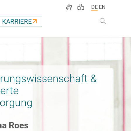
DE
EN
Suche
KARRIERE
rungswissenschaft &
erte
orgung
ina Roes