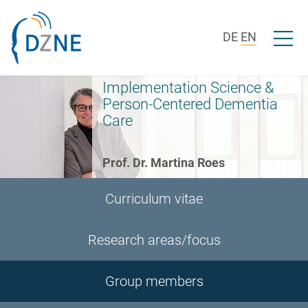
Skip to section navigation
Skip to content
Open/c
DE
EN
Implementation Science &
Person-Centered Dementia
Care
Prof. Dr. Martina Roes
Curriculum vitae
Research areas/focus
Group members