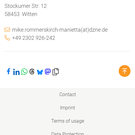
Stockumer Str. 12
58453 Witten
mike.rommerskirch-manietta(at)dzne.de
+49 2302 926-242
Share on Facebook
Share on LinkedIn
Share on WhatsApp
Share on Threads
Share on Bluesky
Share on Mastodon
Copy link to clipboard
Contact
Imprint
Terms of usage
Data Protection