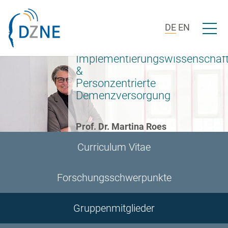
Zur Bereichsnavigation springen
Zum Inhalt springen
Menü ö
DE
EN
Implementierungswissenschaf
&
Personzentrierte
Demenzversorgung
Prof. Dr. Martina Roes
Curriculum Vitae
Forschungsschwerpunkte
Gruppenmitglieder