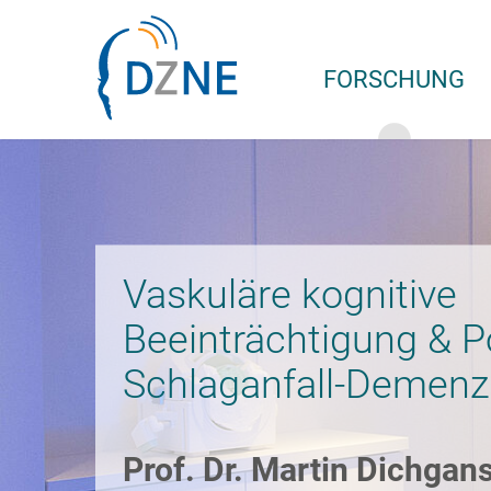
Zur Bereichsnavigation springen
Zum Inhalt springen
FORSCHUNG
Vaskuläre kognitive
Beeinträchtigung & P
Schlaganfall-Demenz
Prof. Dr. Martin Dichgan