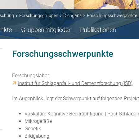
rschung
Forschungsgruppen
Dichgans
Forschungsschwerpunkte
nkte
Gruppenmitglieder
Publikationen
Forschungsschwerpunkte
Forschungslabor:
Institut für Schlaganfall- und Demenzforschung (ISD)
Im Augenblick liegt der Schwerpunkt auf folgenden Projekt
Vaskuläre Kognitive Beeiträchtigung | Post-Schlaga
Mikrogefäße
Genetik
Bildgebung