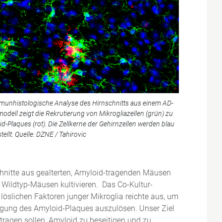
munhistologische Analyse des Hirnschnitts aus einem AD-
dell zeigt die Rekrutierung von Mikrogliazellen (grün) zu
d-Plaques (rot). Die Zellkerne der Gehirnzellen werden blau
tellt. Quelle: DZNE / Tahirovic
schnitte aus gealterten, Amyloid-tragenden Mäusen
Wildtyp-Mäusen kultivieren. Das Co-Kultur-
 löslichen Faktoren junger Mikroglia reichte aus, um
tigung des Amyloid-Plaques auszulösen. Unser Ziel
ftragen sollen, Amyloid zu beseitigen und zu