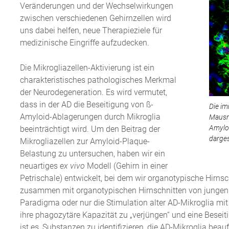
Veränderungen und der Wechselwirkungen
zwischen verschiedenen Gehirnzellen wird
uns dabei helfen, neue Therapieziele für
medizinische Eingriffe aufzudecken.
Die Mikrogliazellen-Aktivierung ist ein
charakteristisches pathologisches Merkmal
der Neurodegeneration. Es wird vermutet,
dass in der AD die Beseitigung von ß-
Die im
Amyloid-Ablagerungen durch Mikroglia
Mausmo
Amyloi
beeinträchtigt wird. Um den Beitrag der
darges
Mikrogliazellen zur Amyloid-Plaque-
Belastung zu untersuchen, haben wir ein
neuartiges
ex vivo
Modell (Gehirn in einer
Petrischale) entwickelt, bei dem wir organotypische Hirn
zusammen mit organotypischen Hirnschnitten von jungen 
Paradigma oder nur die Stimulation alter AD-Mikroglia mit
ihre phagozytäre Kapazität zu „verjüngen“ und eine Besei
ist es, Substanzen zu identifizieren, die AD-Mikroglia beau