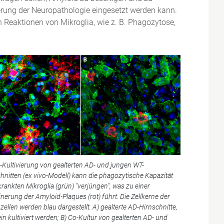
erung der Neuropathologie eingesetzt werden kann.
n Reaktionen von Mikroglia, wie z. B. Phagozytose,
-Kultivierung von gealterten AD- und jungen WT-
hnitten (ex vivo-Modell) kann die phagozytische Kapazität
krankten Mikroglia (grün) "verjüngen", was zu einer
inerung der Amyloid-Plaques (rot) führt. Die Zellkerne der
zellen werden blau dargestellt. A) gealterte AD-Hirnschnitte,
lein kultiviert werden; B) Co-Kultur von gealterten AD- und