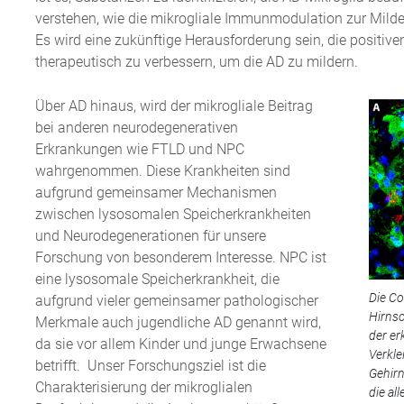
verstehen, wie die mikrogliale Immunmodulation zur Mild
Es wird eine zukünftige Herausforderung sein, die positive
therapeutisch zu verbessern, um die AD zu mildern.
Über AD hinaus, wird der mikrogliale Beitrag
bei anderen neurodegenerativen
Erkrankungen wie FTLD und NPC
wahrgenommen. Diese Krankheiten sind
aufgrund gemeinsamer Mechanismen
zwischen lysosomalen Speicherkrankheiten
und Neurodegenerationen für unsere
Forschung von besonderem Interesse. NPC ist
eine lysosomale Speicherkrankheit, die
Die Co
aufgrund vieler gemeinsamer pathologischer
Hirnsc
Merkmale auch jugendliche AD genannt wird,
der er
da sie vor allem Kinder und junge Erwachsene
Verkle
betrifft. Unser Forschungsziel ist die
Gehirn
Charakterisierung der mikroglialen
die al