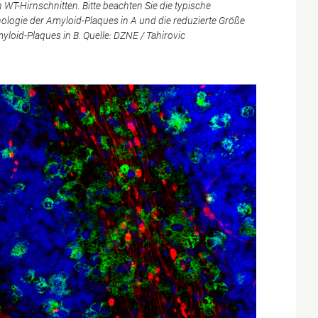
 WT-Hirnschnitten. Bitte beachten Sie die typische
logie der Amyloid-Plaques in A und die reduzierte Größe
yloid-Plaques in B. Quelle: DZNE / Tahirovic