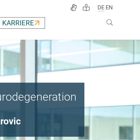
DE
EN
Suche
KARRIERE
urodegeneration
irovic