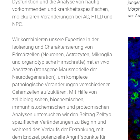
Dysfunktion und die Analyse von häufig
jungen
vorkommenden und krankheitsspezifischen,
Morpho
der Am
molekularen Veränderungen bei AD, FTLD und
NPC.
Wir kombinieren unsere Expertise in der
Isolierung und Charakterisierung von
Primärzellen (Neuronen, Astrozyten, Mikroglia
und organotypische Hirnschnitte) mit
in vivo
Ansätzen (transgene Mausmodelle der
Neurodegeneration), um komplexe
pathologische Veränderungen verschiedener
Gehirnzellen aufzuklären. Mit Hilfe von
zellbiologischen, biochemischen,
immunhistochemischen und proteomischen
Analysen untersuchen wir den Beitrag Zelltyp-
spezifischer Veränderungen zu Beginn und
während des Verlaufs der Erkrankung, mit
dem Endziel, potenzielle Angriffspunkte für