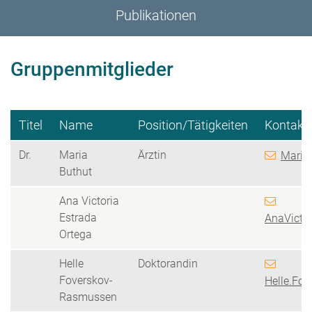
Publikationen
Gruppenmitglieder
Titel
Name
Position/Tätigkeiten
Kontakt
Dr.
Maria
Ärztin
Maria.
Buthut
Ana Victoria
Estrada
AnaVictor
Ortega
Helle
Doktorandin
Foverskov-
Helle.Fo
Rasmussen