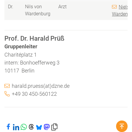
Dr.
Nils von
Arzt
Niels-
Wardenburg
Wardenbu
Prof. Dr. Harald Prüß
Gruppenleiter
Charitéplatz 1
intern: Bonhoefferweg 3
10117 Berlin
harald.pruess(at)dzne.de
+49 30 450-560122
Bei Facebook teilen
Bei LinkedIn teilen
Bei WhatsApp teilen
Bei Threads teilen
Bei Bluesky teilen
Bei Mastodon teilen
Link in die Zwischenablage kopieren