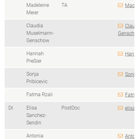
Madeleine
TA
Madele
Meier
Claudia
Claud
Muselmann-
Genschow
Genschow
Hannah
Hannah
Preßler
Sonja
Sonja.
Pribicevic
Fatma Rzali
Fatma.
Dr.
Elisa
PostDoc
elisa.
Sanchez-
Sendin
Antonia
Antoni