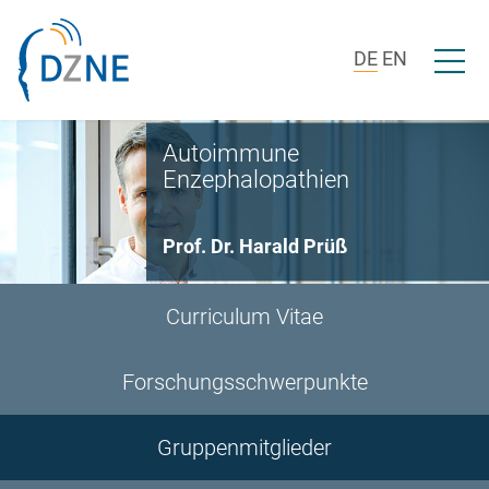
Zur Bereichsnavigation springen
Zum Inhalt springen
Menü ö
DE
EN
Autoimmune
Enzephalopathien
Prof. Dr. Harald Prüß
Curriculum Vitae
Forschungsschwerpunkte
Gruppenmitglieder