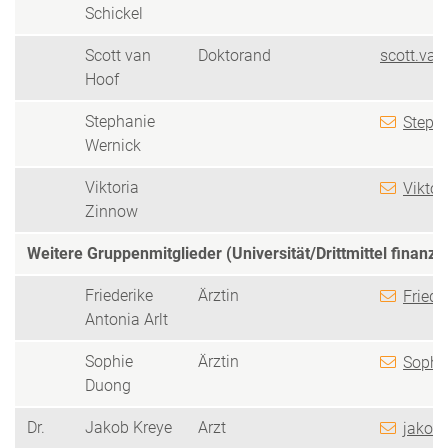
Schickel
Scott van
Doktorand
scott.van
Hoof
Stephanie
Stepha
Wernick
Viktoria
Viktor
Zinnow
Weitere Gruppenmitglieder (Universität/Drittmittel finanzie
Friederike
Ärztin
Friede
Antonia Arlt
Sophie
Ärztin
Sophie
Duong
Dr.
Jakob Kreye
Arzt
jakob.