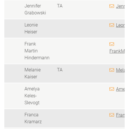
Jennifer
TA
Jennif
Grabowski
Leonie
Leonie
Heiser
Frank
Martin
FrankMar
Hindermann
Melanie
TA
Melani
Kaiser
Amelya
Amely
Keles-
Slevogt
Franca
Franc
Kramarz