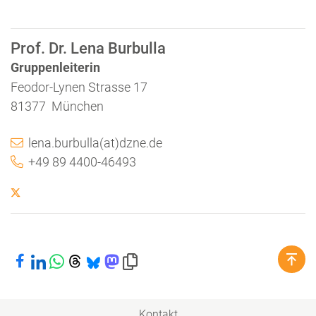
Prof. Dr. Lena Burbulla
Gruppenleiterin
Feodor-Lynen Strasse 17
81377 München
lena.burbulla(at)dzne.de
+49 89 4400-46493
Bei Facebook teilen
Bei LinkedIn teilen
Bei WhatsApp teilen
Bei Threads teilen
Bei Bluesky teilen
Bei Mastodon teilen
Link in die Zwischenablage kopieren
Kontakt