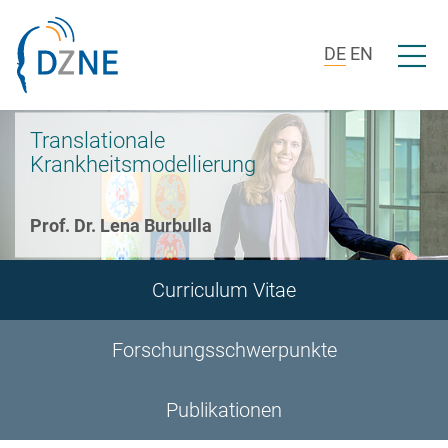
Zur Bereichsnavigation springen
Zum Inhalt springen
Menü ö
DE
EN
Translationale
Krankheitsmodellierung
Prof. Dr. Lena Burbulla
Curriculum Vitae
Forschungsschwerpunkte
Publikationen