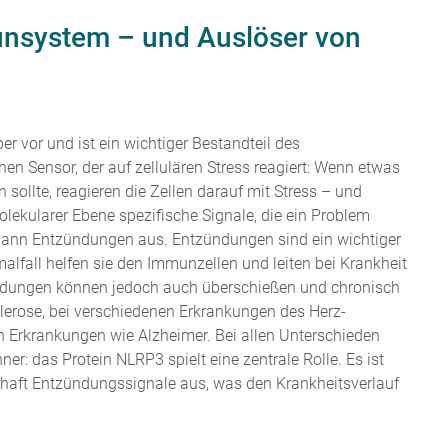
nsystem – und Auslöser von
 vor und ist ein wichtiger Bestandteil des
n Sensor, der auf zellulären Stress reagiert: Wenn etwas
in sollte, reagieren die Zellen darauf mit Stress – und
lekularer Ebene spezifische Signale, die ein Problem
dann Entzündungen aus. Entzündungen sind ein wichtiger
lfall helfen sie den Immunzellen und leiten bei Krankheit
ündungen können jedoch auch überschießen und chronisch
klerose, bei verschiedenen Erkrankungen des Herz-
n Erkrankungen wie Alzheimer. Bei allen Unterschieden
: das Protein NLRP3 spielt eine zentrale Rolle. Es ist
uerhaft Entzündungssignale aus, was den Krankheitsverlauf