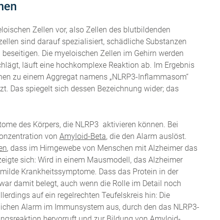
nen
loischen Zellen vor, also Zellen des blutbildenden
len sind darauf spezialisiert, schädliche Substanzen
u beseitigen. Die myeloischen Zellen im Gehirn werden
lägt, läuft eine hochkomplexe Reaktion ab. Im Ergebnis
oteinen zu einem Aggregat namens „NLRP3-Inflammasom“
zt. Das spiegelt sich dessen Bezeichnung wider; das
tome des Körpers, die NLRP3 aktivieren können. Bei
Konzentration von
Amyloid-Beta
, die den Alarm auslöst.
en
, dass im Hirngewebe von Menschen mit Alzheimer das
zeigte sich: Wird in einem Mausmodell, das Alzheimer
r milde Krankheitssymptome. Dass das Protein in der
 war damit belegt, auch wenn die Rolle im Detail noch
lerdings auf ein regelrechten Teufelskreis hin: Die
lichen Alarm im Immunsystem aus, durch den das NLRP3-
gsreaktion hervorruft und zur Bildung von Amyloid-