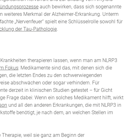
zündungsprozesse
auch bewirken, dass sich sogenannte
in weiteres Merkmal der Alzheimer-Erkrankung. Unterm
hte „Nervenfeuer“ spielt eine Schlüsselrolle sowohl für
cklung der Tau-Pathologie
.
ch Krankheiten therapieren lassen, wenn man am NLRP3
 im Fokus
: Medikamente sind das, mit denen sich die
en, die letzten Endes zu den schwerwiegenden
weise abschwächen oder sogar verhindern. Für
 derzeit in klinischen Studien getestet – für Gicht
ige Frage dabei: Wenn ein solches Medikament hilft, wirkt
son
und all den anderen Erkrankungen, die mit NLRP3 in
stoffe benötigt, je nach dem, an welchen Stellen im
 Therapie, weil sie ganz am Beginn der