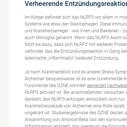
Verheerende Entzündungsreaktio
Im Körper befindet sich das NLRP3 vor allem in mye
Systems wie etwa den Makrophagen. Diese Immunzel
und Krankheitserreger - wie Viren und Bakterien - z
auch Mikroglia genannt. Wenn das NLRP3 Alarm sch
führt sie dazu, dass sich NLRP3 mit weiteren Pr
verbindet, das die Entzündungsreaktion in Gang set
lateinische „inflammatio“ bedeutet Entzündung.
Je nach Krankheitsbild sind es andere Stress-Symp
Alzheimer beispielsweise ist es eine zunehmende 
Forschende des DZNE konnten
seinerzeit nachweis
NLRP3 aktiviert ist. Bei anschließenden Versuchen 
darstellt, das NLRP3 entzogen, entwickeln sich nu
Krankheitskaskade von Alzheimer eine Rolle spielt,
ungeklärt ist.
Studienergebnisse des DZNE
deuten al
Ansammlung von Amyloid-Beta löst den kontinuier
Inflammasom entsteht, das wiederum die Entzündun