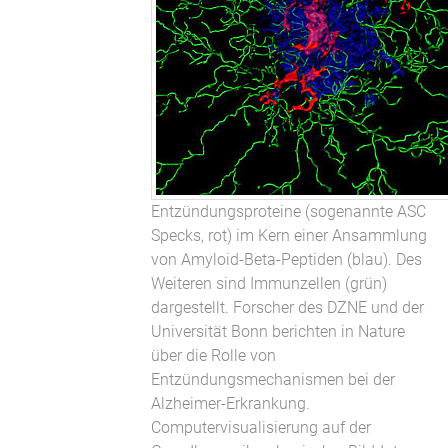
Entzündungsproteine (sogenannte ASC
Specks, rot) im Kern einer Ansammlung
von Amyloid-Beta-Peptiden (blau). Des
Weiteren sind Immunzellen (grün)
dargestellt. Forscher des DZNE und der
Universität Bonn berichten in Nature
über die Rolle von
Entzündungsmechanismen bei der
Alzheimer-Erkrankung.
Computervisualisierung auf der