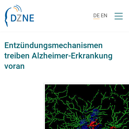
Zum Inhalt springen
Menü ö
DE
EN
Entzündungsmechanismen
treiben Alzheimer-Erkrankung
voran