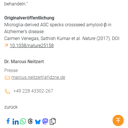
behandeln.“
Originalveröffentlichung
Microglia-derived ASC specks crossseed amyloid-β in
Alzheimer’s disease
Carmen Venegas, Sathish Kumar et al.
Nature
(2017). DOI:
10.1038/nature25158
Dr. Marcus Neitzert
Presse
marcus.neitzert(at)dzne.de
+49 228 43302-267
zurück
Bei Facebook teilen
Bei LinkedIn teilen
Bei WhatsApp teilen
Bei Threads teilen
Bei Bluesky teilen
Bei Mastodon teilen
Link in die Zwischenablage kopieren