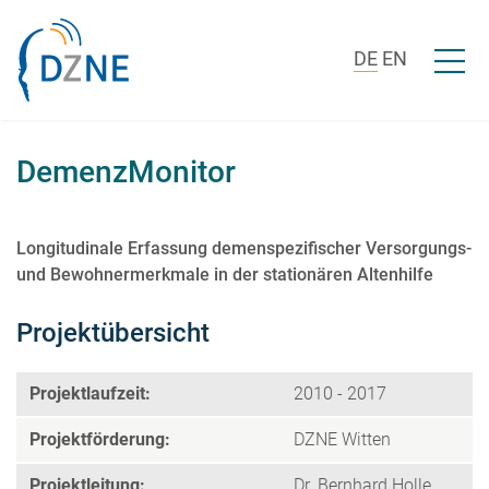
Zum Inhalt springen
Menü ö
DE
EN
DemenzMonitor
Longitudinale Erfassung demenspezifischer Versorgungs-
und Bewohnermerkmale in der stationären Altenhilfe
Projektübersicht
Projektlaufzeit:
2010 - 2017
Projektförderung:
DZNE Witten
Projektleitung:
Dr. Bernhard Holle