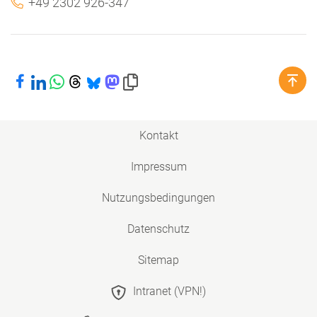
+49 2302 926-347
Bei Facebook teilen
Bei LinkedIn teilen
Bei WhatsApp teilen
Bei Threads teilen
Bei Bluesky teilen
Bei Mastodon teilen
Link in die Zwischenablage kopieren
Kontakt
Impressum
Nutzungsbedingungen
Datenschutz
Sitemap
Intranet (VPN!)