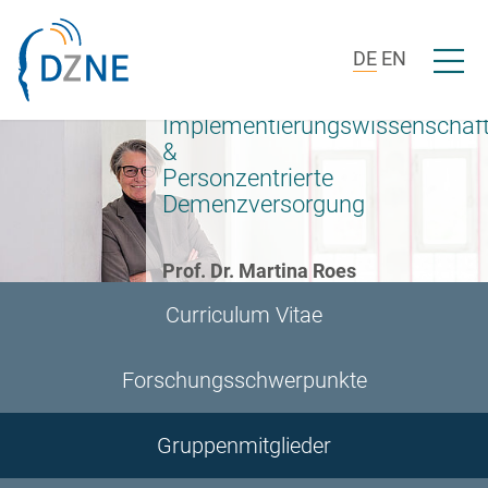
Zur Bereichsnavigation springen
Zum Inhalt springen
Menü ö
DE
EN
Implementierungswissenschaf
&
Personzentrierte
Demenzversorgung
Prof. Dr. Martina Roes
Curriculum Vitae
Forschungsschwerpunkte
Gruppenmitglieder