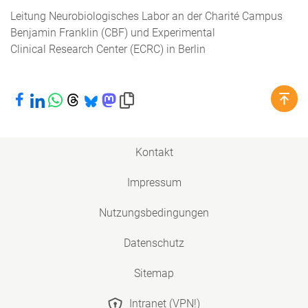
Leitung Neurobiologisches Labor an der Charité Campus
Benjamin Franklin (CBF) und Experimental
Clinical Research Center (ECRC) in Berlin
Bei Facebook teilen
Bei LinkedIn teilen
Bei WhatsApp teilen
Bei Threads teilen
Bei Bluesky teilen
Bei Mastodon teilen
Link in die Zwischenablage kopieren
Kontakt
Impressum
Nutzungsbedingungen
Datenschutz
Sitemap
Intranet (VPN!)