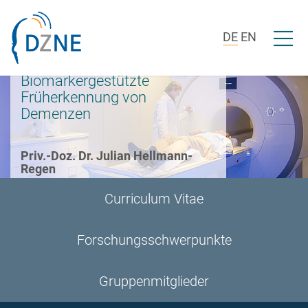
Zur Bereichsnavigation springen
Zum Inhalt springen
Menü ö
DE
EN
Biomarkergestützte
Früherkennung von
Demenzen
Priv.-Doz. Dr. Julian Hellmann-
Regen
Curriculum Vitae
Forschungsschwerpunkte
Gruppenmitglieder