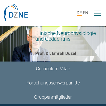
Zur Bereichsnavigation springen
Zum Inhalt springen
Menü ö
DE
EN
Klinische Neurophysiologie
und Gedächtnis
Prof. Dr. Emrah Düzel
Curriculum Vitae
Forschungsschwerpunkte
Gruppenmitglieder