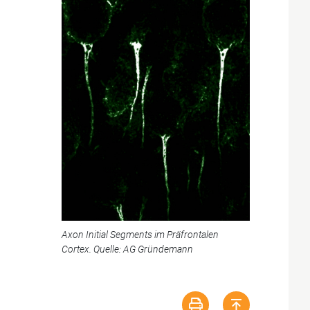
Axon Initial Segments im Präfrontalen
Cortex. Quelle: AG Gründemann