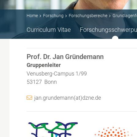
Home
Forschung
Forschungsbereiche
Grundlagenf
Curriculum Vitae
Forschungsschwerpu
Prof. Dr. Jan Gründemann
Gruppenleiter
Venusberg-Campus 1/99
53127 Bonn
jan.grundemann(at)dzne.de