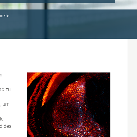
unkte
en
ab zu
n, um
de
nd des