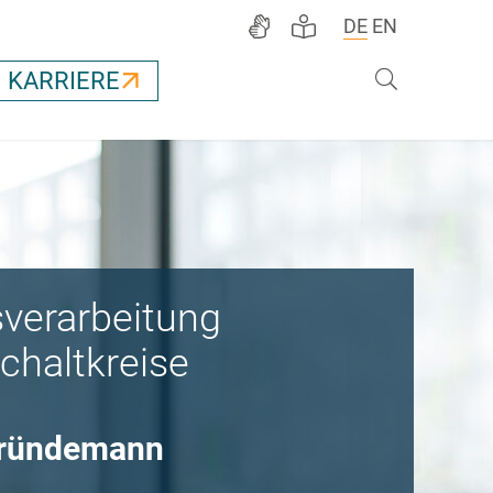
DE
EN
Suche
KARRIERE
sverarbeitung
chaltkreise
 Gründemann