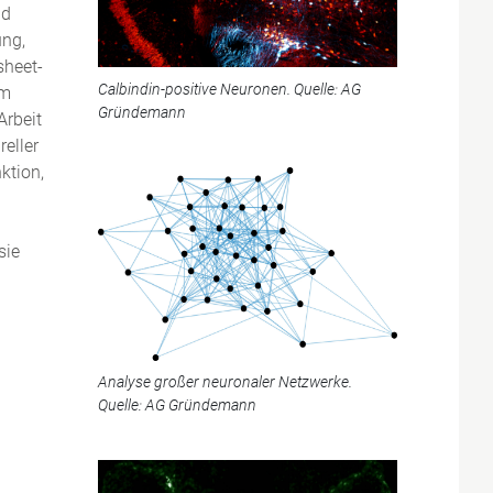
nd
ung,
sheet-
Calbindin-positive Neuronen. Quelle: AG
um
Gründemann
Arbeit
eller
ktion,
sie
Analyse großer neuronaler Netzwerke.
Quelle: AG Gründemann