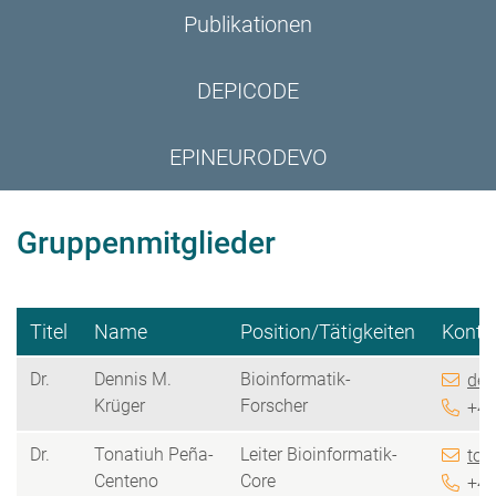
Publikationen
DEPICODE
EPINEURODEVO
Gruppenmitglieder
Titel
Name
Position/Tätigkeiten
Konta
Dr.
Dennis M.
Bioinformatik-
den
Krüger
Forscher
+49
Dr.
Tonatiuh Peña-
Leiter Bioinformatik-
ton
Centeno
Core
+49