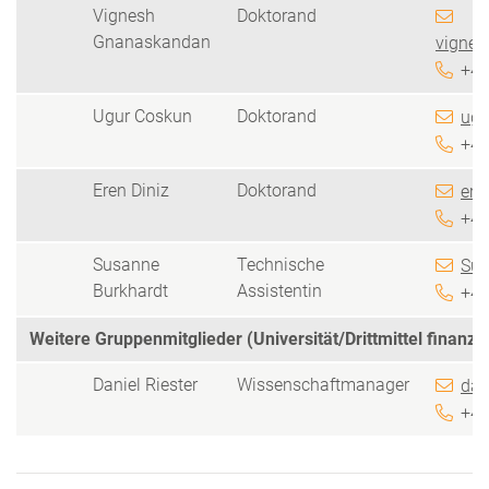
Vignesh
Doktorand
Gnanaskandan
vignes
+49
Ugur Coskun
Doktorand
ugu
+49
Eren Diniz
Doktorand
ere
+49
Susanne
Technische
Sus
Burkhardt
Assistentin
+49
Weitere Gruppenmitglieder (Universität/Drittmittel finanzie
Daniel Riester
Wissenschaftmanager
dan
+49