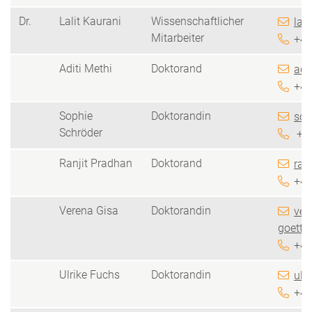
Dr.
Lalit Kaurani
Wissenschaftlicher
lal
Mitarbeiter
+49
Aditi Methi
Doktorand
adi
+49
Sophie
Doktorandin
sop
Schröder
+49
Ranjit Pradhan
Doktorand
ran
+49
Verena Gisa
Doktorandin
ver
goetti
+49
Ulrike Fuchs
Doktorandin
ulr
+49