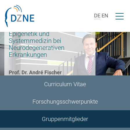
Zur Bereichsnavigation springen
Zum Inhalt springen
Menü ö
DE
EN
Epigenetik und
Systemmedizin bei
Neurodegenerativen
Erkrankungen
Prof. Dr. André Fischer
Curriculum Vitae
Forschungsschwerpunkte
Gruppenmitglieder