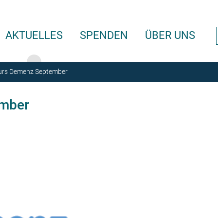
AKTUELLES
SPENDEN
ÜBER UNS
rs Demenz September
mber