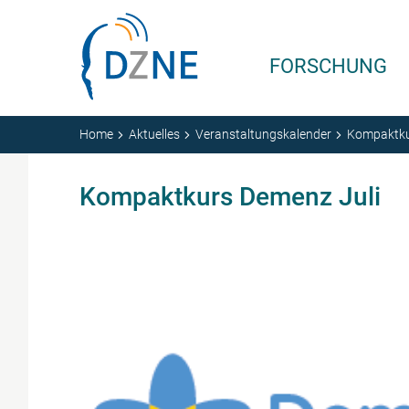
Zum Inhalt springen
FORSCHUNG
Home
Aktuelles
Veranstaltungskalender
Kompaktku
Kompaktkurs Demenz Juli