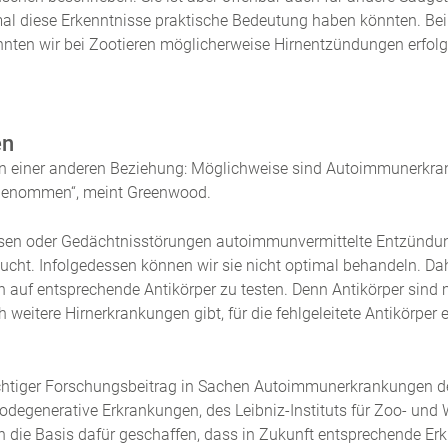
al diese Erkenntnisse praktische Bedeutung haben könnten. Bei
önnten wir bei Zootieren möglicherweise Hirnentzündungen erfol
en
ch in einer anderen Beziehung: Möglichweise sind Autoimmuner
angenommen“, meint Greenwood.
osen oder Gedächtnisstörungen autoimmunvermittelte Entzündun
cht. Infolgedessen können wir sie nicht optimal behandeln. Dahe
en auf entsprechende Antikörper zu testen. Denn Antikörper sin
weitere Hirnerkrankungen gibt, für die fehlgeleitete Antikörpe
ichtiger Forschungsbeitrag in Sachen Autoimmunerkrankungen 
egenerative Erkrankungen, des Leibniz-Instituts für Zoo- und W
ben die Basis dafür geschaffen, dass in Zukunft entsprechende E