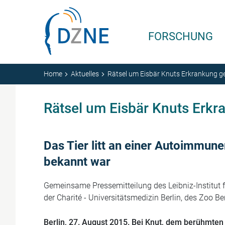
Zum Inhalt springen
FORSCHUNG
Home
Aktuelles
Rätsel um Eisbär Knuts Erkrankung ge
Rätsel um Eisbär Knuts Erkr
Das Tier litt an einer Autoimmun
bekannt war
Gemeinsame Pressemitteilung des Leibniz-Institut f
der Charité - Universitätsmedizin Berlin, des Zoo B
Berlin, 27. August 2015.
Bei Knut, dem berühmten