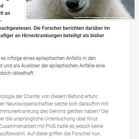
nd
tt an
-
nachgewiesen. Die Forscher berichten darüber im
figer an Hirnerkrankungen beteiligt als bisher
s infolge eines epileptischen Anfalls in den
nd als Auslöser der epileptischen Anfälle eine
doch rätselhaft.
ologie der Charité, von diesem Befund erfuhr,
er Neurowissenschaftler setzte sich daraufhin mit
utoimmunerkrankung des Gehirns gelitten haben? Die
er die ursprüngliche Untersuchung über Knut
er Zusammenarbeit mit Prüß hatte es jedoch keine
ufbewahrt. Auf diese griffen die Forscher nun