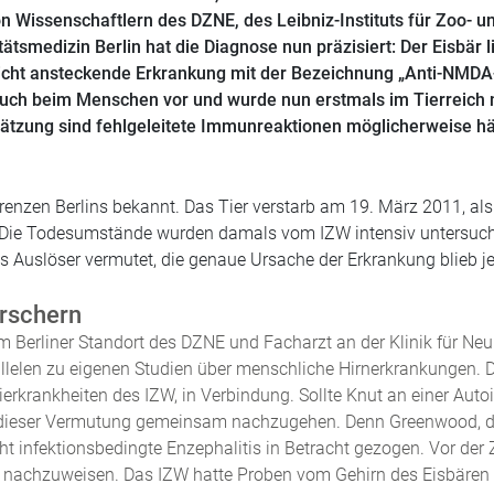
von Wissenschaftlern des DZNE, des
Leibniz-Instituts für Zoo- u
itätsmedizin Berlin
hat die Diagnose nun präzisiert: Der Eisbär li
icht ansteckende Erkrankung mit der Bezeichnung „Anti-NMDA
auch beim Menschen vor und wurde nun erstmals im Tierreich 
hätzung sind fehlgeleitete Immunreaktionen möglicherweise häu
nzen Berlins bekannt. Das Tier verstarb am 19. März 2011, als e
Die Todesumstände wurden damals vom IZW intensiv untersucht u
ls Auslöser vermutet, die genaue Ursache der Erkrankung blieb je
orschern
m Berliner Standort des DZNE und Facharzt an der Klinik für Neur
allelen zu eigenen Studien über menschliche Hirnerkrankungen. D
dtierkrankheiten des IZW, in Verbindung. Sollte Knut an einer A
f, dieser Vermutung gemeinsam nachzugehen. Denn Greenwood, d
 nicht infektionsbedingte Enzephalitis in Betracht gezogen. Vor d
n nachzuweisen. Das IZW hatte Proben vom Gehirn des Eisbären a