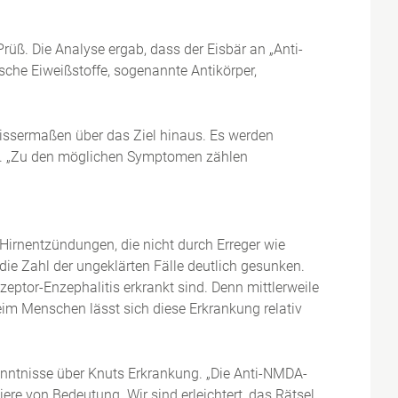
rüß. Die Analyse ergab, dass der Eisbär an „Anti-
sche Eiweißstoffe, sogenannte Antikörper,
ssermaßen über das Ziel hinaus. Es werden
Prüß. „Zu den möglichen Symptomen zählen
rnentzündungen, die nicht durch Erreger wie
die Zahl der ungeklärten Fälle deutlich gesunken.
ptor-Enzephalitis erkrankt sind. Denn mittlerweile
eim Menschen lässt sich diese Erkrankung relativ
enntnisse über Knuts Erkrankung. „Die Anti-NMDA-
ere von Bedeutung. Wir sind erleichtert, das Rätsel