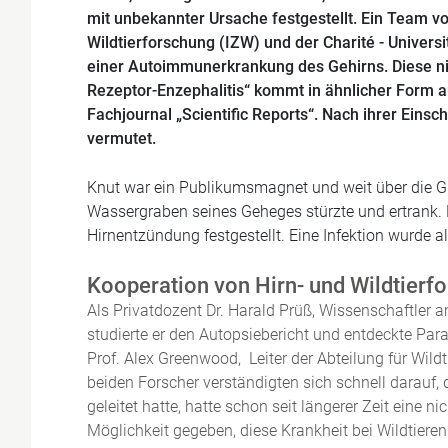
mit unbekannter Ursache festgestellt. Ein Team 
Wildtierforschung
(IZW) und der
Charité - Univers
einer Autoimmunerkrankung des Gehirns. Diese n
Rezeptor-Enzephalitis“ kommt in ähnlicher Form 
Fachjournal „
Scientific Reports
“. Nach ihrer Einsc
vermutet.
Knut war ein Publikumsmagnet und weit über die Gre
Wassergraben seines Geheges stürzte und ertrank. 
Hirnentzündung festgestellt. Eine Infektion wurde a
Kooperation von Hirn- und Wildtierf
Als Privatdozent Dr. Harald Prüß, Wissenschaftler a
studierte er den Autopsiebericht und entdeckte Par
Prof. Alex Greenwood, Leiter der Abteilung für Wil
beiden Forscher verständigten sich schnell darau
geleitet hatte, hatte schon seit längerer Zeit eine
Möglichkeit gegeben, diese Krankheit bei Wildtiere