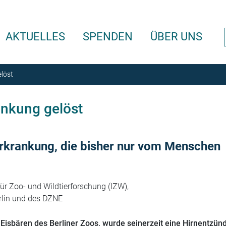
AKTUELLES
SPENDEN
ÜBER UNS
löst
ankung gelöst
erkrankung, die bisher nur vom Menschen
ür Zoo- und Wildtierforschung (IZW),
erlin und des DZNE
 Eisbären des
Berliner Zoos
,­ wurde seinerzeit eine Hirnentzü