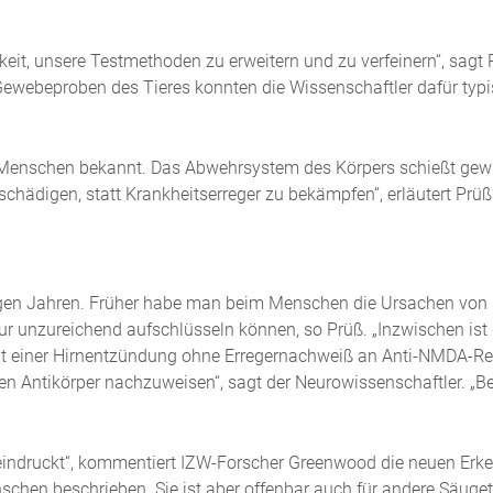
it, unsere Testmethoden zu erweitern und zu verfeinern“, sagt P
Gewebeproben des Tieres konnten die Wissenschaftler dafür typi
Menschen bekannt. Das Abwehrsystem des Körpers schießt gewi
en schädigen, statt Krankheitserreger zu bekämpfen“, erläutert 
en Jahren. Früher habe man beim Menschen die Ursachen von Hi
ur unzureichend aufschlüsseln können, so Prüß. „Inzwischen ist 
it einer Hirnentzündung ohne Erregernachweiß an Anti-NMDA-Reze
chen Antikörper nachzuweisen“, sagt der Neurowissenschaftler. „B
beeindruckt“, kommentiert IZW-Forscher Greenwood die neuen Erk
chen beschrieben. Sie ist aber offenbar auch für andere Säugeti