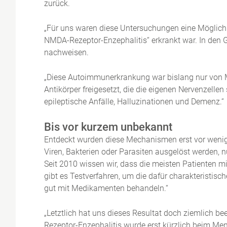
zurück.
„Für uns waren diese Untersuchungen eine Möglichke
NMDA-Rezeptor-Enzephalitis“ erkrankt war. In den 
nachweisen.
„Diese Autoimmunerkrankung war bislang nur von 
Antikörper freigesetzt, die die eigenen Nervenzell
epileptische Anfälle, Halluzinationen und Demenz.“
Bis vor kurzem unbekannt
Entdeckt wurden diese Mechanismen erst vor wenig
Viren, Bakterien oder Parasiten ausgelöst werden, n
Seit 2010 wissen wir, dass die meisten Patienten m
gibt es Testverfahren, um die dafür charakteristis
gut mit Medikamenten behandeln.“
„Letztlich hat uns dieses Resultat doch ziemlich 
Rezeptor-Enzephalitis wurde erst kürzlich beim Mens