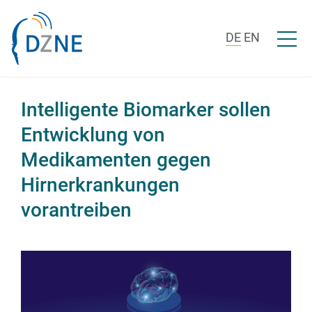
Zum Inhalt springen
Menü ö
DE
EN
Intelligente Biomarker sollen
Entwicklung von
Medikamenten gegen
Hirnerkrankungen
vorantreiben