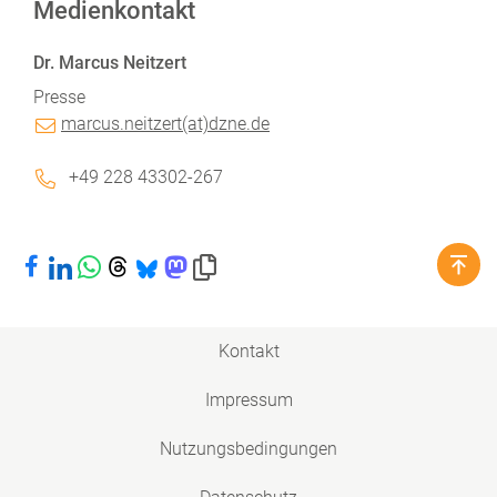
Medienkontakt
Dr. Marcus Neitzert
Presse
marcus.neitzert(at)dzne.de
+49 228 43302-267
Bei Facebook teilen
Bei LinkedIn teilen
Bei WhatsApp teilen
Bei Threads teilen
Bei Bluesky teilen
Bei Mastodon teilen
Link in die Zwischenablage kopieren
Kontakt
Impressum
Nutzungsbedingungen