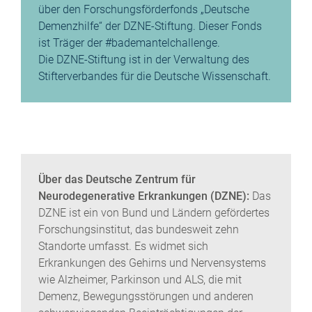
über den Forschungsförderfonds „Deutsche
Demenzhilfe“ der DZNE-Stiftung. Dieser Fonds
ist Träger der #bademantelchallenge.
Die DZNE-Stiftung ist in der Verwaltung des
Stifterverbandes für die Deutsche Wissenschaft.
Über das Deutsche Zentrum für
Neurodegenerative Erkrankungen (DZNE):
Das
DZNE ist ein von Bund und Ländern gefördertes
Forschungsinstitut, das bundesweit zehn
Standorte umfasst. Es widmet sich
Erkrankungen des Gehirns und Nervensystems
wie Alzheimer, Parkinson und ALS, die mit
Demenz, Bewegungsstörungen und anderen