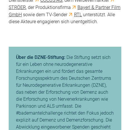
Dienstleister
COCUS AG
, dem Werbevermarkter
STRÖER
, der Produktionsfirma
Bayerl & Partner Film
GmbH
sowie dem TV-Sender
RTL
unterstützt. Alle
diese Akteure engagieren sich unentgeltlich.
Über die DZNE-Stiftung:
Die Stiftung setzt sich
für ein Leben ohne neurodegenerative
Erkrankungen ein und fördert das gesamte
Forschungsspektrum des Deutschen Zentrums
für Neurodegenerative Erkrankungen (DZNE),
das neben der Erforschung von Demenz auch
die Erforschung von Nervenerkrankungen wie
Parkinson und ALS umfasst. Die
#bademantelchallenge richtet den Fokus jedoch
explizit auf Demenz und Demenzforschung. Die
Abwicklung eingeworbener Spenden geschieht