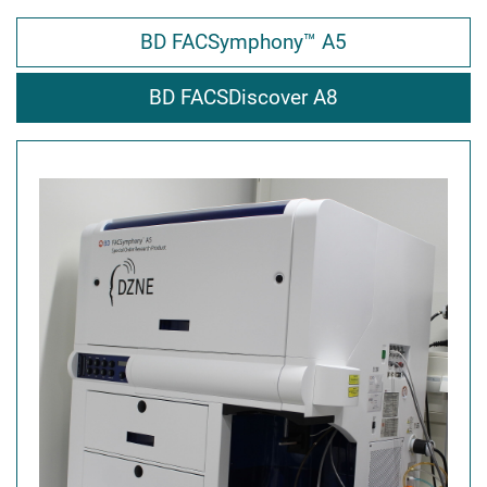
BD FACSymphony™ A5
BD FACSDiscover A8