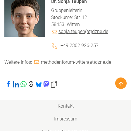
Dr. Sonja Teupen
Gruppenleiterin
Stockumer Str. 12
58453
Witten
sonja.teupen(at)dzne.de
+49 2302 926-257
Weitere Infos:
methodenforum-witten(at)dzne.de
Bei Facebook teilen
Bei LinkedIn teilen
Bei WhatsApp teilen
Bei Threads teilen
Bei Bluesky teilen
Bei Mastodon teilen
Link in die Zwischenablage kopieren
Kontakt
Impressum