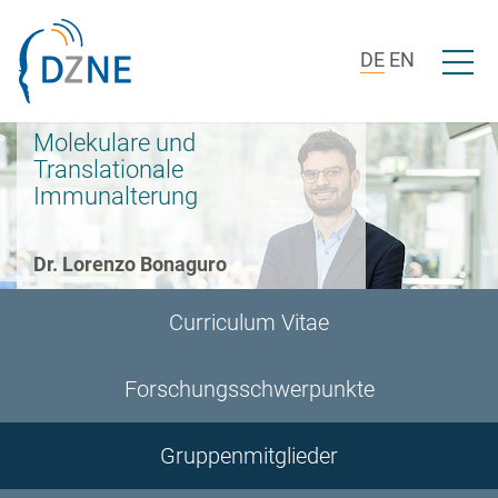
Zur Bereichsnavigation springen
Zum Inhalt springen
Menü ö
DE
EN
Molekulare und
Translationale
Immunalterung
Dr. Lorenzo Bonaguro
Curriculum Vitae
Forschungsschwerpunkte
Gruppenmitglieder