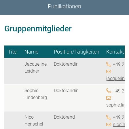
Publikationen
Gruppenmitglieder
Titel
Name
Position/Tätigkeiten
Kontakt
Jacqueline
Doktorandin
+49 228
Leidner
jacqueline.
Sophie
Doktorandin
+49 228
Lindenberg
sophie.lin
Nico
Doktorand
+49 228
Henschel
nico.he