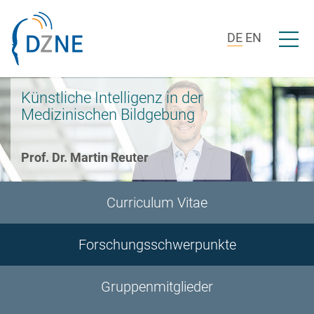
Zur Bereichsnavigation springen
Zum Inhalt springen
Menü ö
DE
EN
Künstliche Intelligenz in der
Medizinischen Bildgebung
Prof. Dr. Martin Reuter
Curriculum Vitae
Forschungsschwerpunkte
Gruppenmitglieder