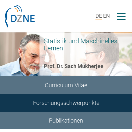
Zur Bereichsnavigation springen
Zum Inhalt springen
Menü ö
DE
EN
Statistik und Maschinelles
Lernen
Prof. Dr. Sach Mukherjee
Curriculum Vitae
Forschungsschwerpunkte
Publikationen