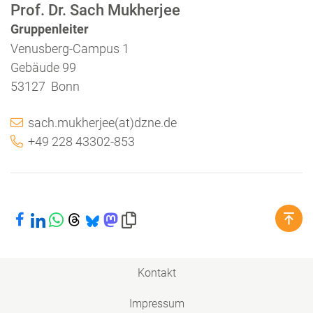
Prof. Dr. Sach Mukherjee
Gruppenleiter
Venusberg-Campus 1
Gebäude 99
53127 Bonn
sach.mukherjee(at)dzne.de
+49 228 43302-853
Bei Facebook teilen
Bei LinkedIn teilen
Bei WhatsApp teilen
Bei Threads teilen
Bei Bluesky teilen
Bei Mastodon teilen
Link in die Zwischenablage kopieren
Kontakt
Impressum