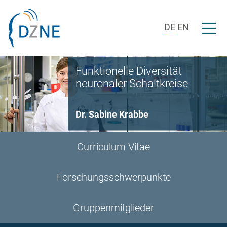
Zur Bereichsnavigation springen
Zum Inhalt springen
Menü ö
DE
EN
Funktionelle Diversität
neuronaler Schaltkreise
Dr. Sabine Krabbe
Curriculum Vitae
Forschungsschwerpunkte
Gruppenmitglieder