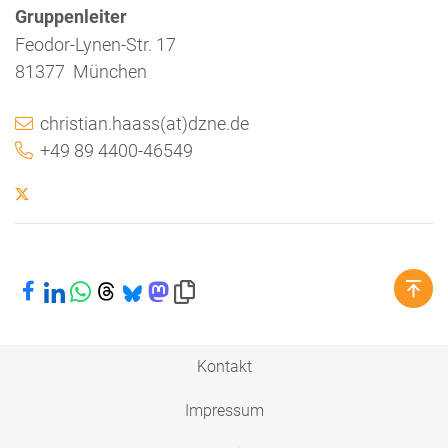
Gruppenleiter
Feodor-Lynen-Str. 17
81377 München
christian.haass(at)dzne.de
+49 89 4400-46549
Bei Facebook teilen
Bei LinkedIn teilen
Bei WhatsApp teilen
Bei Threads teilen
Bei Bluesky teilen
Bei Mastodon teilen
Link in die Zwischenablage kopieren
Kontakt
Impressum