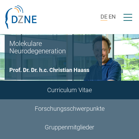
Zur Bereichsnavigation springen
Zum Inhalt springen
Menü ö
DE
EN
Molekulare
Neurodegeneration
Prof. Dr. Dr. h.c. Christian Haass
Curriculum Vitae
Forschungsschwerpunkte
Gruppenmitglieder