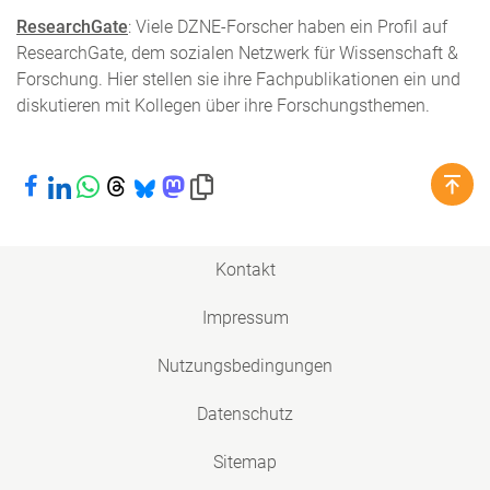
ResearchGate
: Viele DZNE-Forscher haben ein Profil auf
ResearchGate, dem sozialen Netzwerk für Wissenschaft &
Forschung. Hier stellen sie ihre Fachpublikationen ein und
diskutieren mit Kollegen über ihre Forschungsthemen.
Bei Facebook teilen
Bei LinkedIn teilen
Bei WhatsApp teilen
Bei Threads teilen
Bei Bluesky teilen
Bei Mastodon teilen
Link in die Zwischenablage kopieren
Kontakt
Impressum
Nutzungsbedingungen
Datenschutz
Sitemap